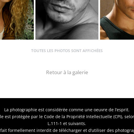
TOUTES LES PHOTOS SONT AFFICHÉES
Retour à la galerie
La photographie est considérée comme une oeuvre de l’esprit.
elle est protégée par le Code de la Propriété Intellectuelle (CPI), selon
L.111-1 et suivants.
e fait formellement interdit de télécharger et d’utiliser des photogr